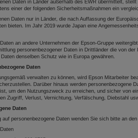
en Daten in Länder außerhalb des EWR übermittelt, stellt
ens einer der folgenden Sicherheitsmaßnahmen ein verglei
genen Daten nur in Länder, die nach Auffassung der Europ
en bieten. Im Jahr 2019 wurde Japan eine Angemessenheits
aten an andere Unternehmen der Epson-Gruppe weitergibt o
mittlung personenbezogener Daten in Drittländer die von d
 Daten denselben Schutz wie in Europa gewähren.
enbezogene Daten
gsgemäß verwalten zu können, wird Epson Mitarbeiter beauf
herzustellen. Darüber hinaus werden personenbezogene Da
h ist, um den Nutzungszweck zu erreichen, und sicher von ei
en Zugriff, Verlust, Vernichtung, Verfälschung, Diebstahl us
ogene Daten
 auf personenbezogene Daten wenden Sie sich bitte an den 
 Daten