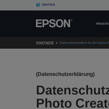
Skip
DEUTSCH
to
main
content
PRIVAT
STARTSEITE
Datenschutzrichtlinie für den Epson 
(Datenschutzerklärung)
Datenschutz
Photo Creat