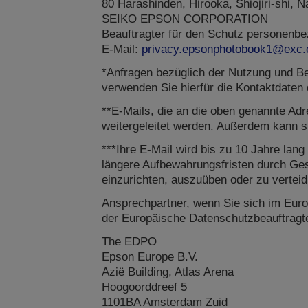
80 Harashinden, Hirooka, Shiojiri-shi,
SEIKO EPSON CORPORATION
Beauftragter für den Schutz personenb
E-Mail:
privacy.epsonphotobook1@exc.e
*Anfragen bezüglich der Nutzung und Be
verwenden Sie hierfür die Kontaktdaten 
**E-Mails, die an die oben genannte Ad
weitergeleitet werden. Außerdem kann s
***Ihre E-Mail wird bis zu 10 Jahre la
längere Aufbewahrungsfristen durch Ges
einzurichten, auszuüben oder zu verteid
Ansprechpartner, wenn Sie sich im Euro
der Europäische Datenschutzbeauftragte 
The EDPO
Epson Europe B.V.
Azië Building, Atlas Arena
Hoogoorddreef 5
1101BA Amsterdam Zuid