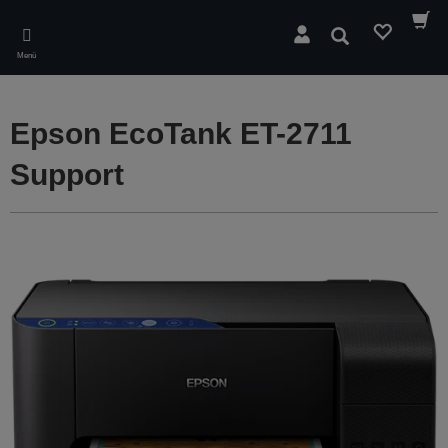
Skip
to
Suchen
main
Menü
content
Epson EcoTank ET-2711
Support