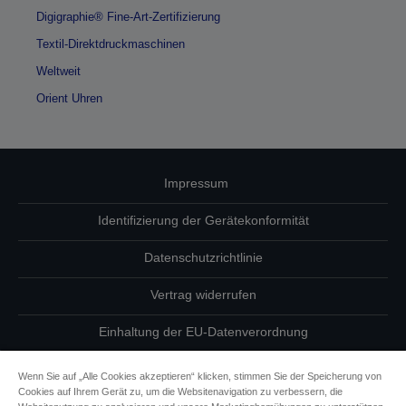
Digigraphie® Fine-Art-Zertifizierung
Textil-Direktdruckmaschinen
Weltweit
Orient Uhren
Impressum
Identifizierung der Gerätekonformität
Datenschutzrichtlinie
Vertrag widerrufen
Einhaltung der EU-Datenverordnung
Fragen zum Datenschutz
Wenn Sie auf „Alle Cookies akzeptieren“ klicken, stimmen Sie der Speicherung von
Cookies auf Ihrem Gerät zu, um die Websitenavigation zu verbessern, die