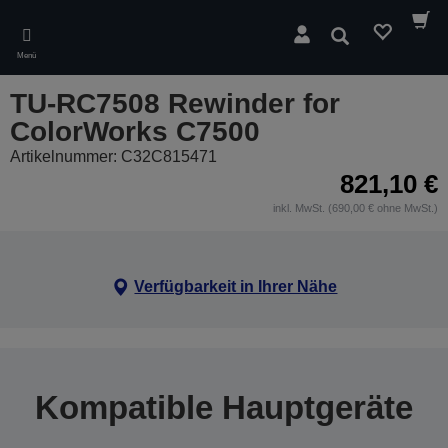
Skip
to
Suchen
main
Menü
content
TU-RC7508 Rewinder for
ColorWorks C7500
Artikelnummer: C32C815471
821,10 €
inkl. MwSt. (690,00 € ohne MwSt.)
Verfügbarkeit in Ihrer Nähe
Kompatible Hauptgeräte