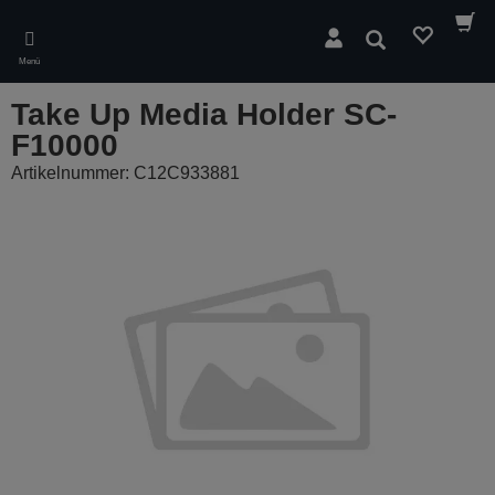
Skip
to
Suchen
main
Menü
content
Take Up Media Holder SC-
F10000
Artikelnummer: C12C933881