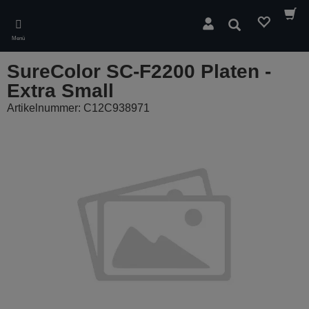
Skip
to
Suchen
main
Menü
content
SureColor SC-F2200 Platen -
Extra Small
Artikelnummer: C12C938971