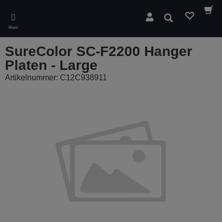
Skip
to
Suchen
main
Menü
content
SureColor SC-F2200 Hanger
Platen - Large
Artikelnummer: C12C938911