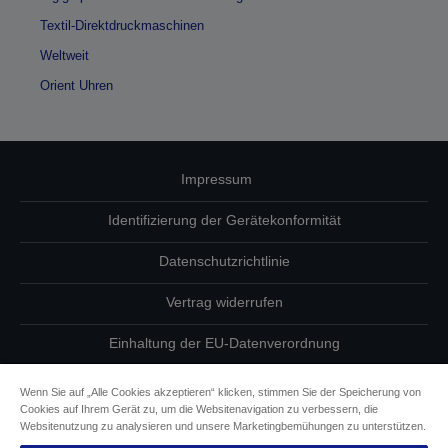
Textil-Direktdruckmaschinen
Weltweit
Orient Uhren
Impressum
Identifizierung der Gerätekonformität
Datenschutzrichtlinie
Vertrag widerrufen
Einhaltung der EU-Datenverordnung
Fragen zum Datenschutz
Wenn Sie auf „Alle Cookies akzeptieren“ klicken, stimmen Sie der Speicherung von
Cookies auf Ihrem Gerät zu, um die Websitenavigation zu verbessern, die
Informationen zu Cookies
Websitenutzung zu analysieren und unsere Marketingbemühungen zu unterstützen.