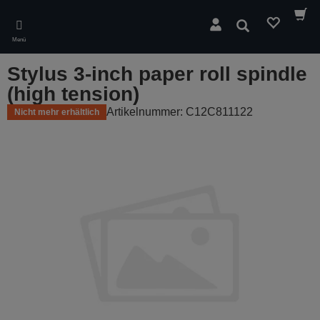
Skip
to
Suchen
main
Menü
content
Stylus 3-inch paper roll spindle
(high tension)
Artikelnummer: C12C811122
Nicht mehr erhältlich