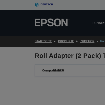
Skip
DEUTSCH
to
main
content
PRIVAT
STARTSEITE
PRODUKTE
ZUBEHÖR
Rol
Roll Adapter (2 Pack) 
Kompatibilität