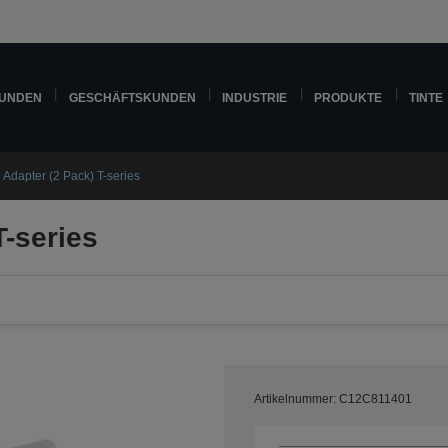
KUNDEN
GESCHÄFTSKUNDEN
INDUSTRIE
PRODUKTE
TINTE
l Adapter (2 Pack) T-series
T-series
Artikelnummer: C12C811401