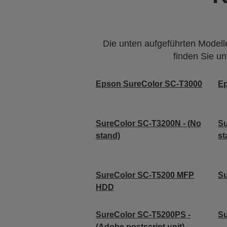
Die unten aufgeführten Modelle
finden Sie u
Epson SureColor SC-T3000
Ep
SureColor SC-T3200N - (No
Su
stand)
st
SureColor SC-T5200 MFP
S
HDD
SureColor SC-T5200PS -
Su
(Adobe postscript unit)