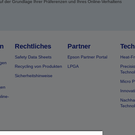
uf der Grundlage Ihrer Präferenzen und Ihres Online-Verhaltens
n
Rechtliches
Partner
Tech
Safety Data Sheets
Epson Partner Portal
Heat-Fr
gen
Recycling von Produkten
LPGA
Precisi
Technol
Sicherheitshinweise
Micro P
gen
Innovat
line-
Nachhal
Technol