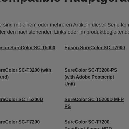
 sind mit einem oder mehreren Artikeln dieser Serie ko
nter den nachstehenden Links oder im produktbegleiten
son SureColor SC-T5000
Epson SureColor SC-T7000
reColor SC-T3200 (with
SureColor SC-T3200-PS
and)
(with Adobe Postscript
Unit)
ureColor SC-T5200D
SureColor SC-T5200D MFP
PS
reColor SC-T7200
SureColor SC-T7200
PostSript &amp; HDD