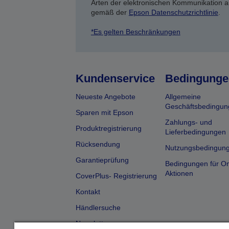
Arten der elektronischen Kommunikation a
gemäß der
Epson Datenschutzrichtlinie
.
*Es gelten Beschränkungen
Kundenservice
Bedingunge
Neueste Angebote
Allgemeine
Geschäftsbedingun
Sparen mit Epson
Zahlungs- und
Produktregistrierung
Lieferbedingungen
Rücksendung
Nutzungsbedingun
Garantieprüfung
Bedingungen für On
Aktionen
CoverPlus- Registrierung
Kontakt
Händlersuche
Newsletter