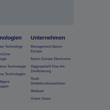
nologien
Unternehmen
ee Technology
Management Epson
Europa
onCore-
ogie
Epson Europe Electronics
iezo-Technologie
Digigraphie® Fine-Art-
Zertifizierung
ive Technologien
Textil-
tigere
Direktdruckmaschinen
ogien
Weltweit
Orient Uhren