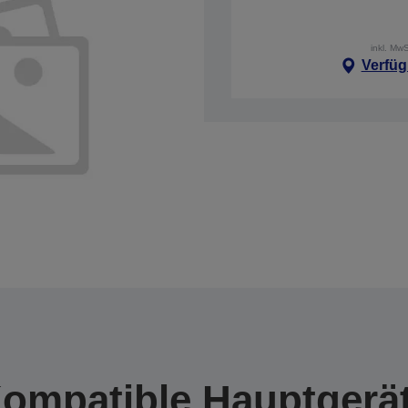
inkl. Mw
Verfüg
ompatible Hauptgerä