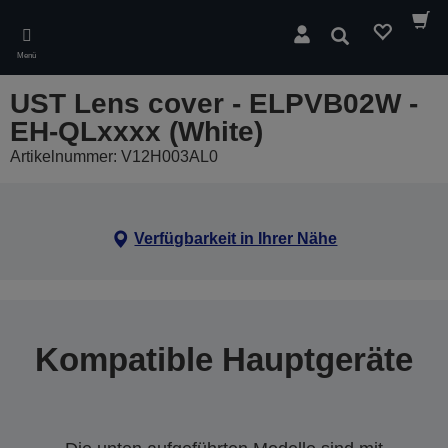
Skip
to
Suchen
main
Menü
content
UST Lens cover - ELPVB02W -
EH-QLxxxx (White)
Artikelnummer: V12H003AL0
Verfügbarkeit in Ihrer Nähe
Kompatible Hauptgeräte