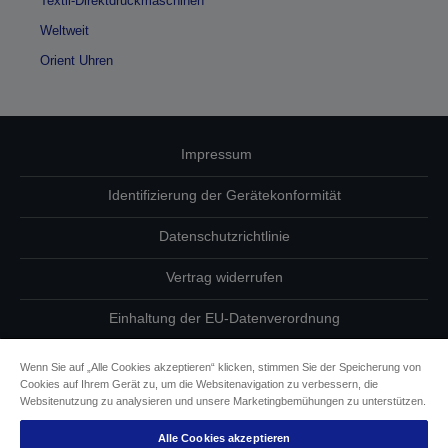
Textil-Direktdruckmaschinen
Weltweit
Orient Uhren
Impressum
Identifizierung der Gerätekonformität
Datenschutzrichtlinie
Vertrag widerrufen
Einhaltung der EU-Datenverordnung
Fragen zum Datenschutz
Wenn Sie auf „Alle Cookies akzeptieren“ klicken, stimmen Sie der Speicherung von
Cookies auf Ihrem Gerät zu, um die Websitenavigation zu verbessern, die
Informationen zu Cookies
Websitenutzung zu analysieren und unsere Marketingbemühungen zu unterstützen.
Alle Cookies akzeptieren
Epson Engagement für Barrierefreiheit