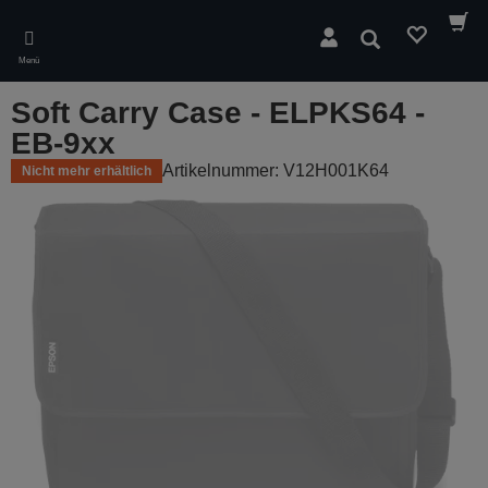
Skip
to
Suchen
main
Menü
content
Soft Carry Case - ELPKS64 -
EB-9xx
Artikelnummer: V12H001K64
Nicht mehr erhältlich