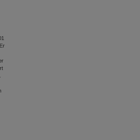
01
Er
er
rt
.
n