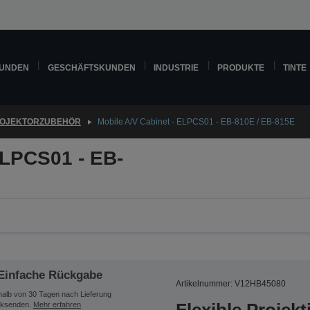
KUNDEN
GESCHÄFTSKUNDEN
INDUSTRIE
PRODUKTE
TINTE
OJEKTORZUBEHÖR
Mobile A/V Cabinet - ELPCS01 - EB-810E / EB-815E
ELPCS01 - EB-
Einfache Rückgabe
Artikelnummer: V12HB45080
halb von 30 Tagen nach Lieferung
ksenden.
Mehr erfahren