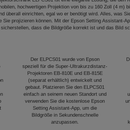
 mobilen, hochwertigen Projektion von bis zu 160 Zoll (4 m) bi
 überall einrichten, egal wo er benötigt wird. Alles, was Si
e Sie projizieren können. Mit der Epson Setting Assistant-
 sicherstellen, dass die Bildgröße korrekt ist und das Bild sch
Der ELPCS01 wurde von Epson
D
o
speziell für die Super-Ultrakurzdistanz-
Projektoren EB-810E und EB-815E
on
(separat erhältlich) entwickelt und
gebaut. Platzieren Sie den ELPCS01
en
einfach an seinem neuen Standort und
u
o
verwenden Sie die kostenlose Epson
u
t
Setting Assistant-App, um die
Bildgröße in Sekundenschnelle
anzupassen.
k