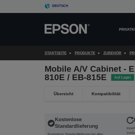
Skip
DEUTSCH
to
main
content
PRIVAT
STARTSEITE
PRODUKTE
ZUBEHÖR
PR
Mobile A/V Cabinet - 
810E / EB-815E
Auf Lager
Übersicht
Kompatibilität
Kostenlose
Standardlieferung
Inner
zurüc
Kostenlose Standardlieferung bei allen