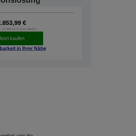
tionslösung
2.853,99 €
t. (2.398,31 € ohne MwSt.)
Jetzt kaufen
barkeit in Ihrer Nähe
omfort und die