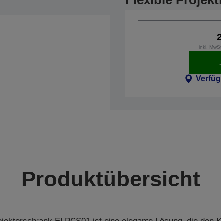
Flexible Projek
inkl. MwS
Verfüg
Produktübersicht
ojektorschrank ELPCS01 ist eine elegante Lösung, die den K