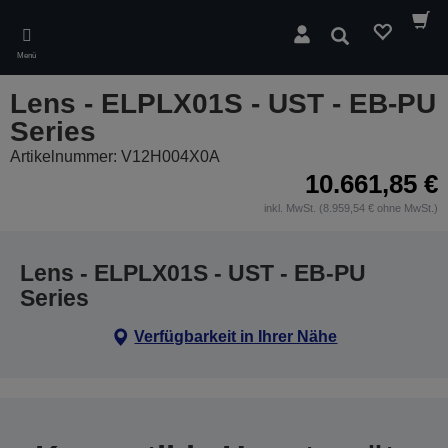
Skip
to
Suchen
main
Menü
content
Lens - ELPLX01S - UST - EB-PU
Series
Artikelnummer: V12H004X0A
10.661,85 €
inkl. MwSt. (8.959,54 € ohne MwSt.)
Lens - ELPLX01S - UST - EB-PU
Series
Verfügbarkeit in Ihrer Nähe