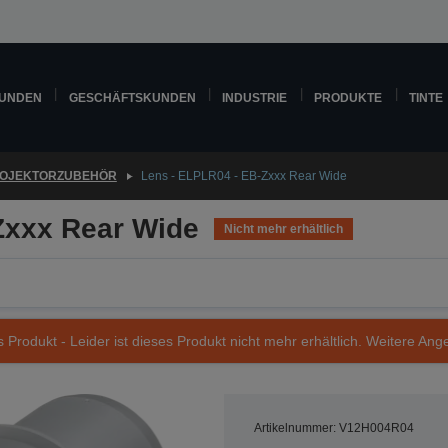
KUNDEN
GESCHÄFTSKUNDEN
INDUSTRIE
PRODUKTE
TINTE
OJEKTORZUBEHÖR
Lens - ELPLR04 - EB-Zxxx Rear Wide
Zxxx Rear Wide
Nicht mehr erhältlich
s Produkt - Leider ist dieses Produkt nicht mehr erhältlich. Weitere Ang
Artikelnummer: V12H004R04