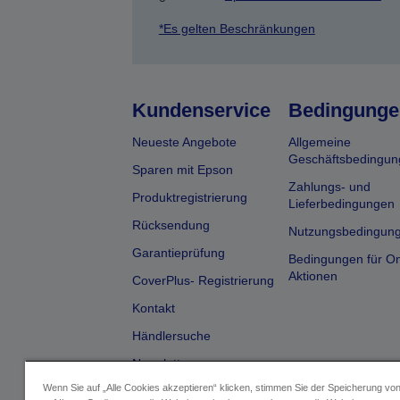
*Es gelten Beschränkungen
Kundenservice
Bedingunge
Neueste Angebote
Allgemeine
Geschäftsbedingun
Sparen mit Epson
Zahlungs- und
Produktregistrierung
Lieferbedingungen
Rücksendung
Nutzungsbedingun
Garantieprüfung
Bedingungen für On
Aktionen
CoverPlus- Registrierung
Kontakt
Händlersuche
Newsletter
Wenn Sie auf „Alle Cookies akzeptieren“ klicken, stimmen Sie der Speicherung vo