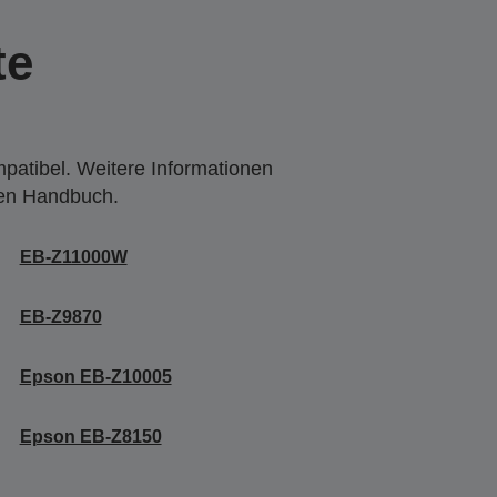
te
mpatibel. Weitere Informationen
den Handbuch.
EB-Z11000W
EB-Z9870
Epson EB-Z10005
Epson EB-Z8150