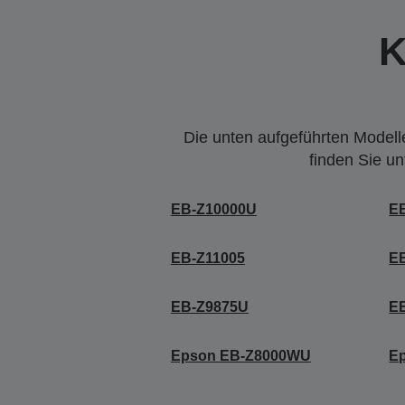
K
Die unten aufgeführten Modelle
finden Sie u
EB-Z10000U
E
EB-Z11005
E
EB-Z9875U
E
Epson EB-Z8000WU
E