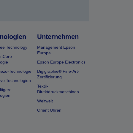
nologien
Unternehmen
ee Technology
Management Epson
Europa
onCore-
ogie
Epson Europe Electronics
iezo-Technologie
Digigraphie® Fine-Art-
Zertifizierung
ive Technologien
Textil-
tigere
Direktdruckmaschinen
ogien
Weltweit
Orient Uhren