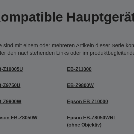
ompatible Hauptgerä
 sind mit einem oder mehreren Artikeln dieser Serie ko
nter den nachstehenden Links oder im produktbegleiten
B-Z10005U
EB-Z11000
B-Z9750U
EB-Z9800W
B-Z9900W
Epson EB-Z10000
pson EB-Z8050W
Epson EB-Z8050WNL
(ohne Objektiv)