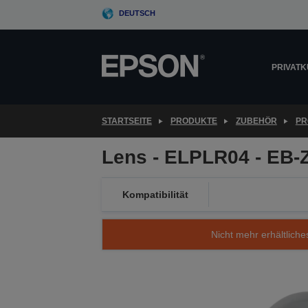
Skip
DEUTSCH
to
main
content
PRIVAT
STARTSEITE
PRODUKTE
ZUBEHÖR
PR
Lens - ELPLR04 - EB-
Kompatibilität
Nicht mehr erhältliche