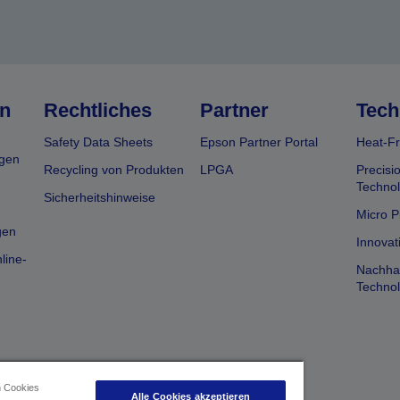
n
Rechtliches
Partner
Tech
Safety Data Sheets
Epson Partner Portal
Heat-Fr
gen
Recycling von Produkten
LPGA
Precisi
Technol
Sicherheitshinweise
Micro P
gen
Innovat
line-
Nachhal
Technol
n Cookies
Alle Cookies akzeptieren