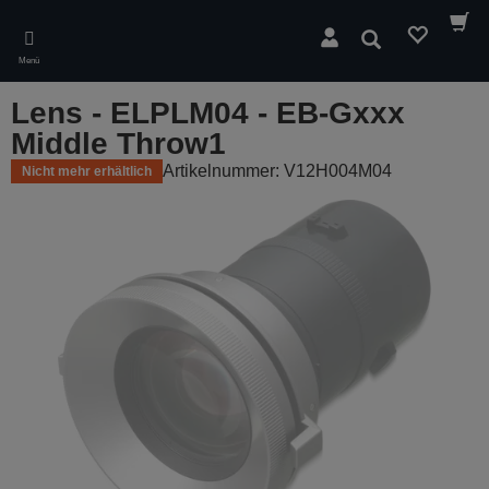
Skip
to
Suchen
main
Menü
content
Lens - ELPLM04 - EB-Gxxx
Middle Throw1
Artikelnummer: V12H004M04
Nicht mehr erhältlich