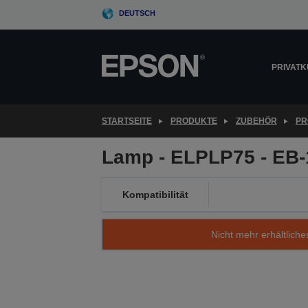
Skip
DEUTSCH
to
main
content
PRIVAT
STARTSEITE
PRODUKTE
ZUBEHÖR
PR
Lamp - ELPLP75 - EB
Kompatibilität
Nicht mehr erhältliche