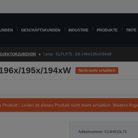
KUNDEN
GESCHÄFTSKUNDEN
INDUSTRIE
PRODUKTE
TINTE
OJEKTORZUBEHÖR
Lamp - ELPLP75 - EB-196x/195x/194xW
-196x/195x/194xW
Nicht mehr erhältlich
s Produkt - Leider ist dieses Produkt nicht mehr erhältlich. Weitere Ang
Artikelnummer: V13H010L75