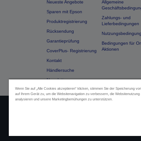
Neueste Angebote
Allgemeine
Geschäftsbedingun
Sparen mit Epson
Zahlungs- und
Produktregistrierung
Lieferbedingungen
Rücksendung
Nutzungsbedingun
Garantieprüfung
Bedingungen für On
Aktionen
CoverPlus- Registrierung
Kontakt
Händlersuche
Newsletter
Wenn Sie auf „Alle Cookies akzeptieren“ klicken, stimmen Sie der Speicherung vo
auf Ihrem Gerät zu, um die Websitenavigation zu verbessern, die Websitenutzung
analysieren und unsere Marketingbemühungen zu unterstützen.
Impressum
Identifizierung der G
Fragen zum D