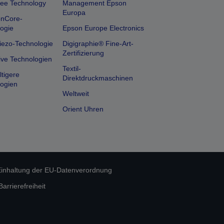
ee Technology
Management Epson
Europa
onCore-
ogie
Epson Europe Electronics
iezo-Technologie
Digigraphie® Fine-Art-
Zertifizierung
ive Technologien
Textil-
tigere
Direktdruckmaschinen
ogien
Weltweit
Orient Uhren
inhaltung der EU-Datenverordnung
rrierefreiheit