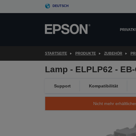
Skip
DEUTSCH
to
main
content
PRIVAT
STARTSEITE
PRODUKTE
ZUBEHÖR
PR
Lamp - ELPLP62 - EB
Support
Kompatibilität
Nicht mehr erhältliche