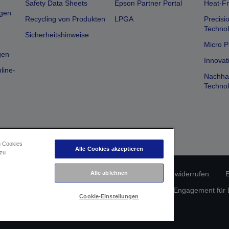
Safety Data Sheets
Epson Partner Portal
Heat-Fr
gen
Recycling von Produkten
LPGA
Precisi
Technol
Sicherheitshinweise
Micro P
gen
Innovat
line-
Nachhal
Technol
n Cookies
Alle Cookies akzeptieren
 zu
erätekonformität
Datenschutzrichtlinie
Vertrag widerrufen
E
Alle ablehnen
atenschutz
Informationen zu Cookies
Epson Engagement für Ba
Cookie-Einstellungen
Copyright © 2026 Seiko Epson