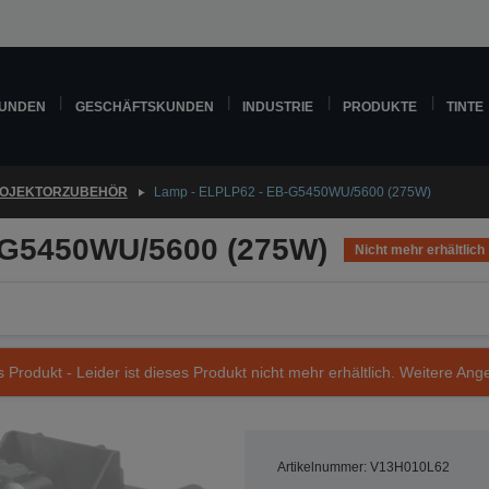
KUNDEN
GESCHÄFTSKUNDEN
INDUSTRIE
PRODUKTE
TINTE
OJEKTORZUBEHÖR
Lamp - ELPLP62 - EB-G5450WU/5600 (275W)
-G5450WU/5600 (275W)
Nicht mehr erhältlich
s Produkt - Leider ist dieses Produkt nicht mehr erhältlich. Weitere Ang
Artikelnummer: V13H010L62