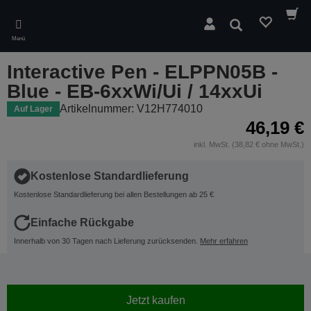
Skip
to
Suchen
main
Menü
content
Interactive Pen - ELPPN05B -
Blue - EB-6xxWi/Ui / 14xxUi
Artikelnummer: V12H774010
Auf Lager
46,19 €
inkl. MwSt. (38,82 € ohne MwSt.)
Kostenlose Standardlieferung
Kostenlose Standardlieferung bei allen Bestellungen ab 25 €
Einfache Rückgabe
Innerhalb von 30 Tagen nach Lieferung zurücksenden.
Mehr erfahren
Jetzt kaufen