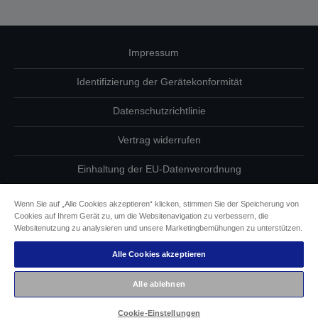
Impressum
Identifizierung der Gerätekonformität
Datenschutzrichtlinie
Vertrag widerrufen
Einhaltung der EU-Datenverordnung
Fragen zum Datenschutz
Wenn Sie auf „Alle Cookies akzeptieren“ klicken, stimmen Sie der Speicherung von
Cookies auf Ihrem Gerät zu, um die Websitenavigation zu verbessern, die
Informationen zu Cookies
Websitenutzung zu analysieren und unsere Marketingbemühungen zu unterstützen.
Alle Cookies akzeptieren
Epson Engagement für Barrierefreiheit
Alle ablehnen
Copyright © 2026 Seiko Epson
Cookie-Einstellungen