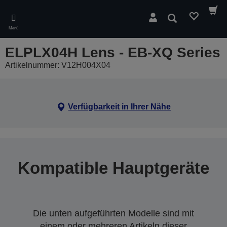
Skip
to
Suchen
main
Menü
content
ELPLX04H Lens - EB-XQ Series
Artikelnummer: V12H004X04
Verfügbarkeit in Ihrer Nähe
Kompatible Hauptgeräte
Die unten aufgeführten Modelle sind mit
einem oder mehreren Artikeln dieser