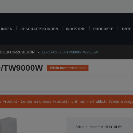
KUNDEN
GESCHÄFTSKUNDEN
INDUSTRIE
PRODUKTE
TINTE
OJEKTORZUBEHÖR
ELPLP69 - EH-TW9000/TW9000W
0/TW9000W
Nicht mehr erhältlich
s Produkt - Leider ist dieses Produkt nicht mehr erhältlich. Weitere Ang
Artikelnummer: V13H010L69