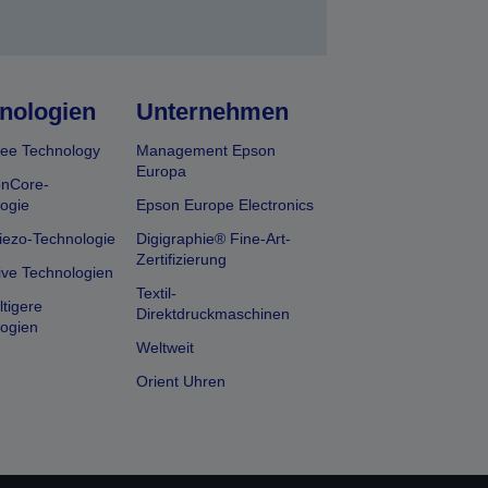
nologien
Unternehmen
ee Technology
Management Epson
Europa
onCore-
ogie
Epson Europe Electronics
iezo-Technologie
Digigraphie® Fine-Art-
Zertifizierung
ive Technologien
Textil-
tigere
Direktdruckmaschinen
ogien
Weltweit
Orient Uhren