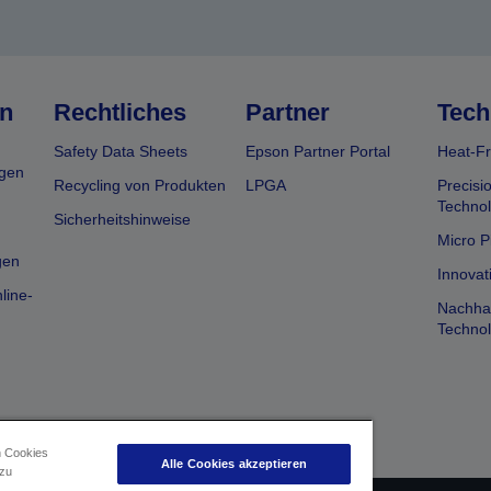
n
Rechtliches
Partner
Tech
Safety Data Sheets
Epson Partner Portal
Heat-Fr
gen
Recycling von Produkten
LPGA
Precisi
Technol
Sicherheitshinweise
Micro P
gen
Innovat
line-
Nachhal
Technol
n Cookies
Alle Cookies akzeptieren
 zu