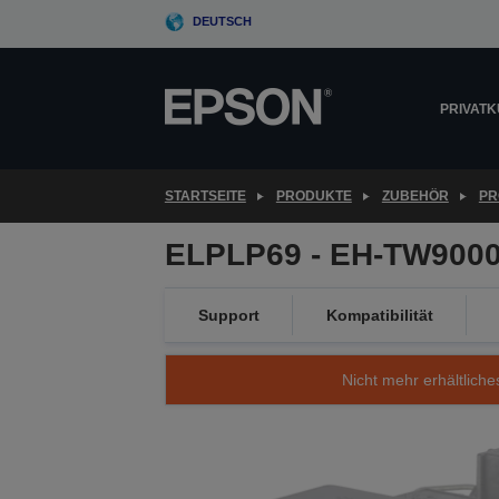
Skip
DEUTSCH
to
main
content
PRIVAT
STARTSEITE
PRODUKTE
ZUBEHÖR
PR
ELPLP69 - EH-TW900
Support
Kompatibilität
Nicht mehr erhältliche