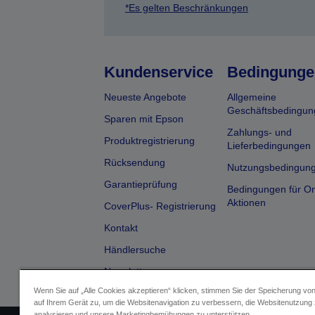
*Es gelten Beschränkungen
Kundenservice
Bedingunge
Neueste Angebote
Allgemeine
Geschäftsbedingun
Sparen mit Epson
Zahlungs- und
Produktregistrierung
Lieferbedingungen
Rücksendung
Nutzungsbedingun
Garantieprüfung
Bedingungen für On
Aktionen
CoverPlus- Registrierung
Kontakt
Händlersuche
Newsletter
Wenn Sie auf „Alle Cookies akzeptieren“ klicken, stimmen Sie der Speicherung vo
auf Ihrem Gerät zu, um die Websitenavigation zu verbessern, die Websitenutzung
analysieren und unsere Marketingbemühungen zu unterstützen.