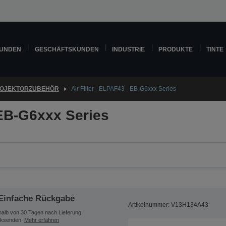
KUNDEN
GESCHÄFTSKUNDEN
INDUSTRIE
PRODUKTE
TINTE
OJEKTORZUBEHÖR
Air Filter - ELPAF43 - EB-G6xxx Series
 EB-G6xxx Series
Einfache Rückgabe
Artikelnummer: V13H134A43
halb von 30 Tagen nach Lieferung
ksenden.
Mehr erfahren