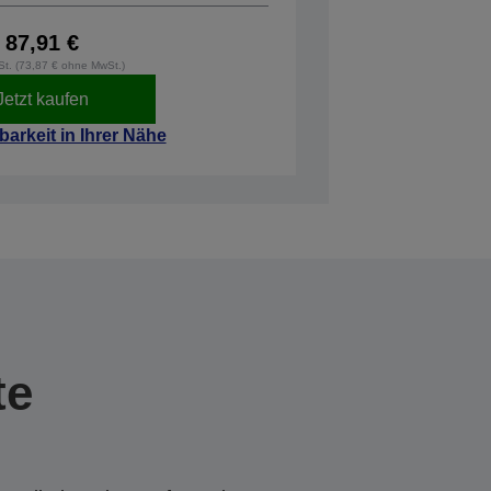
87,91 €
wSt. (73,87 € ohne MwSt.)
Jetzt kaufen
barkeit in Ihrer Nähe
te