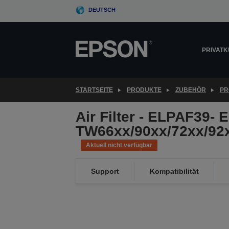
Skip
DEUTSCH
to
main
content
PRIVAT
STARTSEITE
PRODUKTE
ZUBEHÖR
PR
Air Filter - ELPAF39- 
TW66xx/90xx/72xx/92
Aktuell nicht verfügbar
Support
Kompatibilität