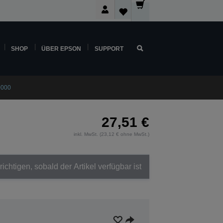
SHOP
ÜBER EPSON
SUPPORT
0000
27,51 €
inkl. MwSt. (23,12 € ohne MwSt.)
ichtigen, sobald der Artikel verfügbar ist