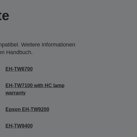
te
mpatibel. Weitere Informationen
den Handbuch.
EH-TW6700
EH-TW7100 with HC lamp
warranty
Epson EH-TW9200
EH-TW9400