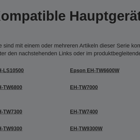
ompatible Hauptgerä
 sind mit einem oder mehreren Artikeln dieser Serie ko
nter den nachstehenden Links oder im produktbegleiten
H-LS10500
Epson EH-TW6600W
H-TW6800
EH-TW7000
H-TW7300
EH-TW7400
H-TW9300
EH-TW9300W