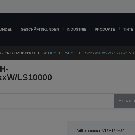
KUNDEN
GESCHÄFTSKUNDEN
INDUSTRIE
PRODUKTE
TINTE
OJEKTORZUBEHÖR
Air Filter - ELPAF39- EH-TW66xx/90xx/72xx/92xxW/LS1
EH-
xxW/LS10000
Benachr
Artikelnummer: V13H134A39