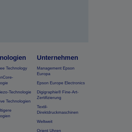
nologien
Unternehmen
ee Technology
Management Epson
Europa
onCore-
ogie
Epson Europe Electronics
iezo-Technologie
Digigraphie® Fine-Art-
Zertifizierung
ive Technologien
Textil-
tigere
Direktdruckmaschinen
ogien
Weltweit
Orient Uhren