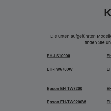
K
Die unten aufgeführten Modelle
finden Sie u
EH-LS10000
E
EH-TW6700W
E
Epson EH-TW7200
E
Epson EH-TW9200W
E