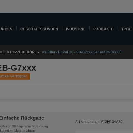
KUNDEN
GESCHÄFTSKUNDEN
INDUSTRIE
PRODUKTE
TINTE
OJEKTORZUBEHÖR
Air Filter - ELPAF30 - EB-G7xxx Series/EB-D6000
 EB-G7xxx
rtikel verfügbar
Einfache Rückgabe
Artikelnummer: V13H134A30
halb von 30 Tagen nach Lieferung
ksenden.
Mehr erfahren