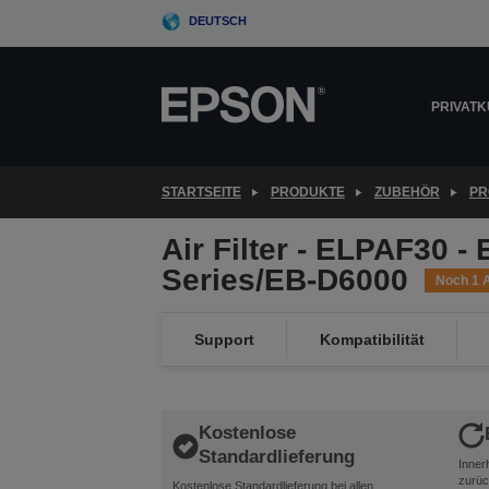
Skip
DEUTSCH
to
main
content
PRIVAT
STARTSEITE
PRODUKTE
ZUBEHÖR
PR
Air Filter - ELPAF30 -
Series/EB-D6000
Noch 1 A
Support
Kompatibilität
Kostenlose
Standardlieferung
Inner
zurüc
Kostenlose Standardlieferung bei allen