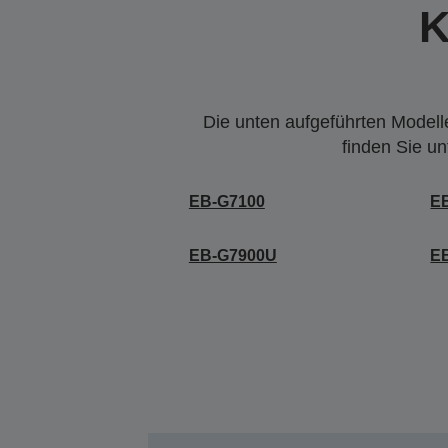
K
Die unten aufgeführten Modelle
finden Sie u
EB-G7100
E
EB-G7900U
E