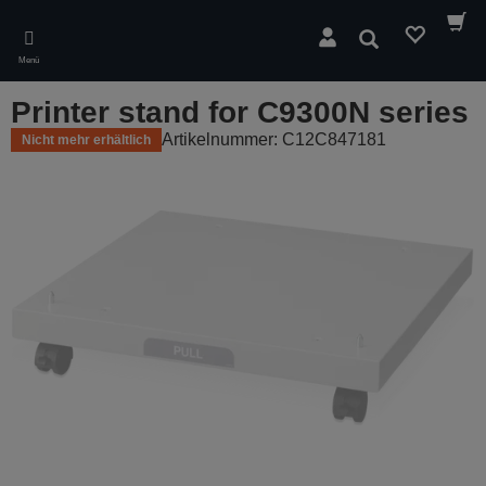
Skip
to
Suchen
main
Menü
content
Printer stand for C9300N series
Artikelnummer: C12C847181
Nicht mehr erhältlich