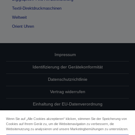
Textil-Direktdruckmaschinen
Weltweit
Orient Uhren
Impressum
Identifizierung der Gerätekonformität
Datenschutzrichtlinie
Vertrag widerrufen
Einhaltung der EU-Datenverordnung
Fragen zum Datenschutz
Wenn Sie auf „Alle Cookies akzeptieren“ klicken, stimmen Sie der Speicherung von
Cookies auf Ihrem Gerät zu, um die Websitenavigation zu verbessern, die
Informationen zu Cookies
Websitenutzung zu analysieren und unsere Marketingbemühungen zu unterstützen.