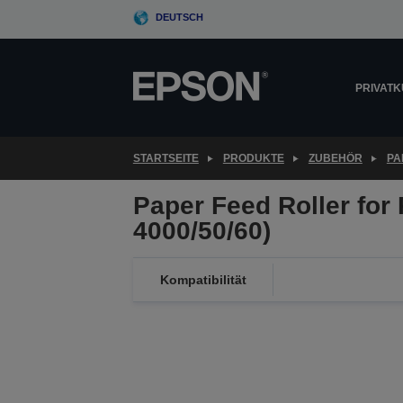
Skip
DEUTSCH
to
main
content
PRIVAT
STARTSEITE
PRODUKTE
ZUBEHÖR
PA
Paper Feed Roller for
4000/50/60)
Kompatibilität