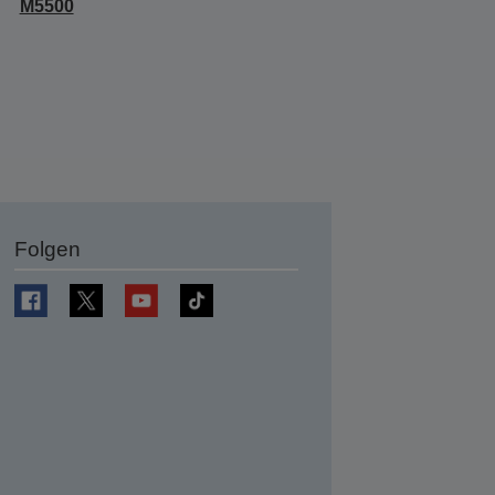
M5500
Folgen
en