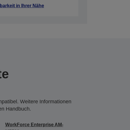
barkeit in Ihrer Nähe
te
mpatibel. Weitere Informationen
den Handbuch.
WorkForce Enterprise AM-