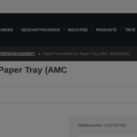
KUNDEN
GESCHÄFTSKUNDEN
INDUSTRIE
PRODUKTE
TINTE
PIERMANAGEMENT
Paper Feed Roller for Paper Tray (AMC 4000/50/60)
 Paper Tray (AMC
Artikelnummer: C12C937361