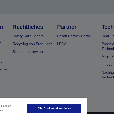
n
Rechtliches
Partner
Tech
Safety Data Sheets
Epson Partner Portal
Heat-Fr
gen
Recycling von Produkten
LPGA
Precisi
Technol
Sicherheitshinweise
Micro P
gen
Innovat
line-
Nachhal
Technol
n Cookies
Alle Cookies akzeptieren
 zu