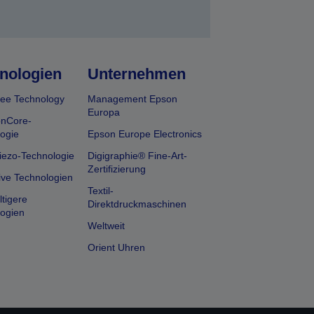
nologien
Unternehmen
ee Technology
Management Epson
Europa
onCore-
ogie
Epson Europe Electronics
iezo-Technologie
Digigraphie® Fine-Art-
Zertifizierung
ive Technologien
Textil-
tigere
Direktdruckmaschinen
ogien
Weltweit
Orient Uhren