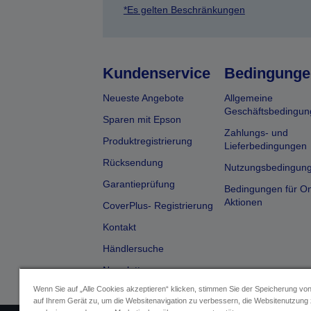
*Es gelten Beschränkungen
Kundenservice
Bedingunge
Neueste Angebote
Allgemeine
Geschäftsbedingun
Sparen mit Epson
Zahlungs- und
Produktregistrierung
Lieferbedingungen
Rücksendung
Nutzungsbedingun
Garantieprüfung
Bedingungen für On
Aktionen
CoverPlus- Registrierung
Kontakt
Händlersuche
Newsletter
Wenn Sie auf „Alle Cookies akzeptieren“ klicken, stimmen Sie der Speicherung vo
auf Ihrem Gerät zu, um die Websitenavigation zu verbessern, die Websitenutzung