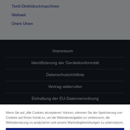
Textil-Direktdruckmaschinen
Weltweit
Orient Uhren
Impressum
Identifizierung der Gerätekonformität
Datenschutzrichtlinie
Vertrag widerrufen
Einhaltung der EU-Datenverordnung
Fragen zum Datenschutz
Wenn Sie auf „Alle Cookies akzeptieren“ klicken, stimmen Sie der Speicherung von
Cookies auf Ihrem Gerät zu, um die Websitenavigation zu verbessern, die
Informationen zu Cookies
Websitenutzung zu analysieren und unsere Marketingbemühungen zu unterstützen.