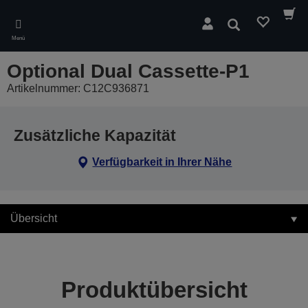
Skip
to
Suchen
main
Menü
content
Optional Dual Cassette-P1
Artikelnummer: C12C936871
Zusätzliche Kapazität
Verfügbarkeit in Ihrer Nähe
Übersicht
Produktübersicht