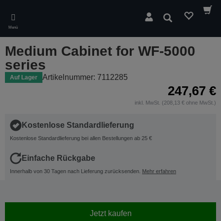
Skip
to
Suchen
main
Menü
content
Medium Cabinet for WF-5000
series
Artikelnummer: 7112285
Auf Lager
247,67 €
inkl. MwSt. (208,13 € ohne MwSt.)
Kostenlose Standardlieferung
Kostenlose Standardlieferung bei allen Bestellungen ab 25 €
Einfache Rückgabe
Innerhalb von 30 Tagen nach Lieferung zurücksenden.
Mehr erfahren
Jetzt kaufen