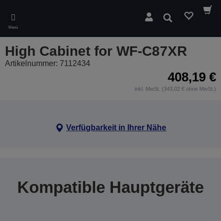
Skip
to
Suchen
main
Menü
content
High Cabinet for WF-C87XR
Artikelnummer: 7112434
408,19 €
inkl. MwSt. (343,02 € ohne MwSt.)
Verfügbarkeit in Ihrer Nähe
Kompatible Hauptgeräte