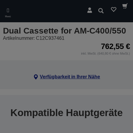
Skip
to
Suchen
main
Menü
content
Dual Cassette for AM-C400/550
Artikelnummer: C12C937461
762,55 €
inkl. MwSt. (640,80 € ohne MwSt.)
Verfügbarkeit in Ihrer Nähe
Kompatible Hauptgeräte