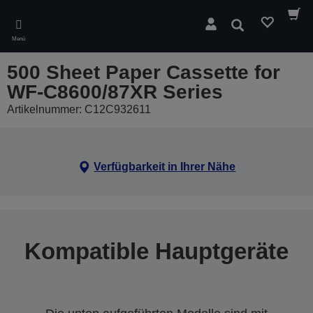
Skip
to
Suchen
main
Menü
content
500 Sheet Paper Cassette for
WF-C8600/87XR Series
Artikelnummer: C12C932611
Verfügbarkeit in Ihrer Nähe
Kompatible Hauptgeräte