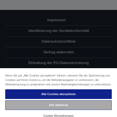
Impressum
Identifizierung der Gerätekonformität
Datenschutzrichtlinie
Vertrag widerrufen
Einhaltung der EU-Datenverordnung
Fragen zum Datenschutz
Wenn Sie auf „Alle Cookies akzeptieren“ klicken, stimmen Sie der Speicherung von
Cookies auf Ihrem Gerät zu, um die Websitenavigation zu verbessern, die
Informationen zu Cookies
Websitenutzung zu analysieren und unsere Marketingbemühungen zu unterstützen.
Alle Cookies akzeptieren
Epson Engagement für Barrierefreiheit
Alle ablehnen
Copyright © 2026 Seiko Epson
Cookie-Einstellungen