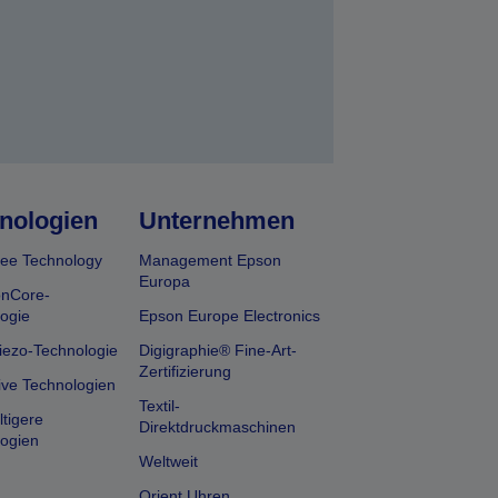
nologien
Unternehmen
ee Technology
Management Epson
Europa
onCore-
ogie
Epson Europe Electronics
iezo-Technologie
Digigraphie® Fine-Art-
Zertifizierung
ive Technologien
Textil-
tigere
Direktdruckmaschinen
ogien
Weltweit
Orient Uhren