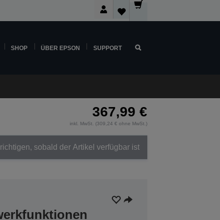
SHOP
ÜBER EPSON
SUPPORT
367,99 €
inkl. MwSt. (309,24 € ohne MwSt.)
ichtigen, sobald der Artikel verfügbar ist
werkfunktionen