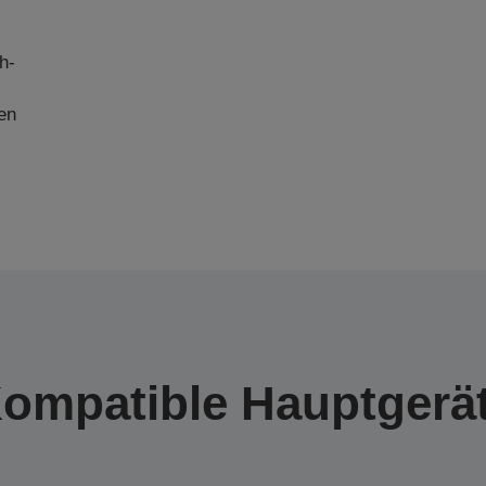
h-
en
ompatible Hauptgerä