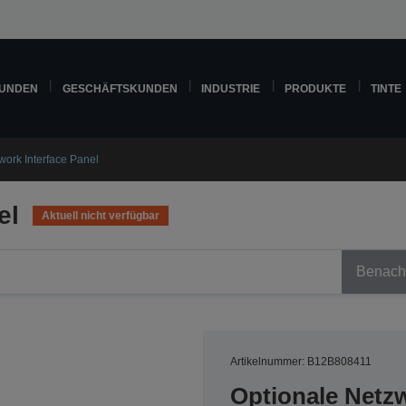
KUNDEN
GESCHÄFTSKUNDEN
INDUSTRIE
PRODUKTE
TINTE
work Interface Panel
el
Aktuell nicht verfügbar
Benachr
Artikelnummer: B12B808411
Optionale Netz