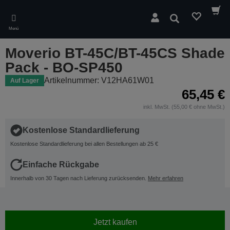
Skip
to
Suchen
main
Menü
content
Moverio BT-45C/BT-45CS Shade
Pack - BO-SP450
Artikelnummer: V12HA61W01
Auf Lager
65,45 €
inkl. MwSt. (55,00 € ohne MwSt.)
Kostenlose Standardlieferung
Kostenlose Standardlieferung bei allen Bestellungen ab 25 €
Einfache Rückgabe
Innerhalb von 30 Tagen nach Lieferung zurücksenden.
Mehr erfahren
Jetzt kaufen