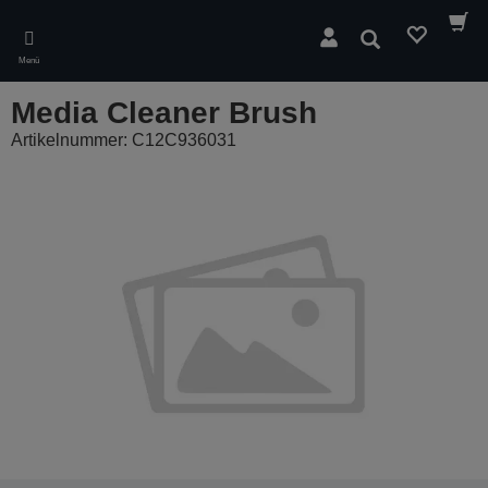
Skip
to
Suchen
main
Menü
content
Media Cleaner Brush
Artikelnummer: C12C936031