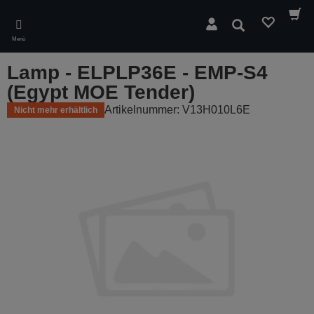
Skip
to
Suchen
main
Menü
content
Lamp - ELPLP36E - EMP-S4
(Egypt MOE Tender)
Artikelnummer: V13H010L6E
Nicht mehr erhältlich