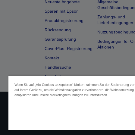
Neueste Angebote
Allgemeine
Geschäftsbedingun
Sparen mit Epson
Zahlungs- und
Produktregistrierung
Lieferbedingungen
Rücksendung
Nutzungsbedingun
Garantieprüfung
Bedingungen für On
Aktionen
CoverPlus- Registrierung
Kontakt
Händlersuche
Newsletter
Wenn Sie auf „Alle Cookies akzeptieren“ klicken, stimmen Sie der Speicherung vo
auf Ihrem Gerät zu, um die Websitenavigation zu verbessern, die Websitenutzung
analysieren und unsere Marketingbemühungen zu unterstützen.
Impressum
Identifizierung der G
Fragen zum D