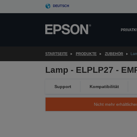
Skip
DEUTSCH
to
main
content
PRIVAT
STARTSEITE
PRODUKTE
ZUBEHÖR
Lam
Lamp - ELPLP27 - EMP
Support
Kompatibilität
Nicht mehr erhältliche