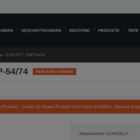
KUNDEN
GESCHÄFTSKUNDEN
INDUSTRIE
PRODUKTE
TINTE
p - ELPLP27 - EMP-54/74
-54/74
Nicht mehr erhältlich
s Produkt - Leider ist dieses Produkt nicht mehr erhältlich. Weitere Ang
Artikelnummer: V13H010L27