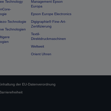
ee Technology
Management Epson
Europa
onCore-
ogie
Epson Europe Electronics
iezo-Technologie
Digigraphie® Fine-Art-
Zertifizierung
ive Technologien
Textil-
tigere
Direktdruckmaschinen
ogien
Weltweit
Orient Uhren
inhaltung der EU-Datenverordnung
rrierefreiheit