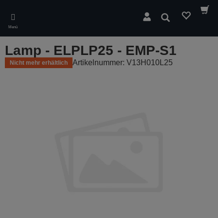
Skip
to
Suchen
main
Menü
content
Lamp - ELPLP25 - EMP-S1
Artikelnummer: V13H010L25
Nicht mehr erhältlich