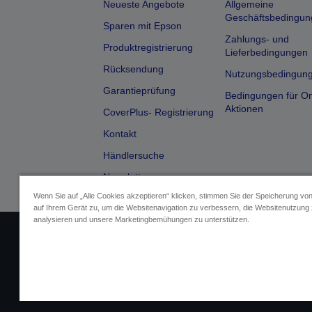
Neueste Angebote
Allgemeine
Geschäftsbedingun
Sparen mit Epson
Zahlungs- und
Produktregistrierung
Lieferbedingungen
Rücksendung
Nutzungsbedingun
Garantieprüfung
Bedingungen für On
Aktionen
CoverPlus- Registrierung
Kontakt
Händlersuche
Newsletter
Wenn Sie auf „Alle Cookies akzeptieren“ klicken, stimmen Sie der Speicherung vo
auf Ihrem Gerät zu, um die Websitenavigation zu verbessern, die Websitenutzung
analysieren und unsere Marketingbemühungen zu unterstützen.
Impressum
Identifizierung der G
Fragen zum D