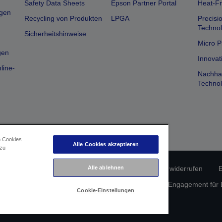
Safety Data Sheets
Epson Partner Portal
Heat-Fr
gen
Recycling von Produkten
LPGA
Precisi
Technol
Sicherheitshinweise
Micro P
gen
Innovat
line-
Nachhal
Technol
n Cookies
Alle Cookies akzeptieren
 zu
erätekonformität
Datenschutzrichtlinie
Vertrag widerrufen
E
Alle ablehnen
atenschutz
Informationen zu Cookies
Epson Engagement für Ba
Cookie-Einstellungen
Copyright © 2026 Seiko Epson