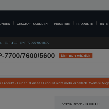
KUNDEN
GESCHÄFTSKUNDEN
INDUSTRIE
PRODUKTE
TINTE
p - ELPLP12 - EMP-7700/7600/5600
P-7700/7600/5600
Nicht mehr erhältlich
s Produkt - Leider ist dieses Produkt nicht mehr erhältlich. Weitere Ang
Artikelnummer: V13H010L12