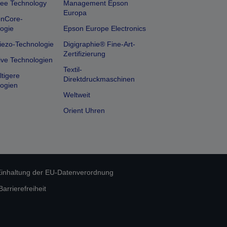
ee Technology
Management Epson
Europa
onCore-
ogie
Epson Europe Electronics
iezo-Technologie
Digigraphie® Fine-Art-
Zertifizierung
ive Technologien
Textil-
tigere
Direktdruckmaschinen
ogien
Weltweit
Orient Uhren
inhaltung der EU-Datenverordnung
rrierefreiheit