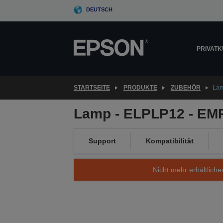
Skip
DEUTSCH
to
main
content
PRIVAT
STARTSEITE
PRODUKTE
ZUBEHÖR
Lam
Lamp - ELPLP12 - EM
Support
Kompatibilität
Nicht mehr erhältliche