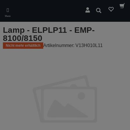
Skip
to
Suchen
main
Menü
content
Lamp - ELPLP11 - EMP-
8100/8150
Artikelnummer: V13H010L11
Nicht mehr erhältlich