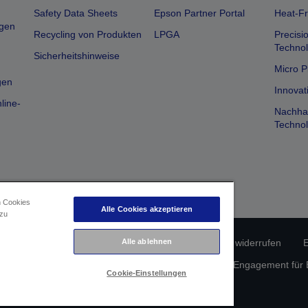
Safety Data Sheets
Epson Partner Portal
Heat-Fr
gen
Recycling von Produkten
LPGA
Precisi
Technol
Sicherheitshinweise
Micro P
gen
Innovat
line-
Nachhal
Technol
n Cookies
Alle Cookies akzeptieren
 zu
erätekonformität
Datenschutzrichtlinie
Vertrag widerrufen
E
Alle ablehnen
atenschutz
Informationen zu Cookies
Epson Engagement für Ba
Cookie-Einstellungen
Copyright © 2026 Seiko Epson