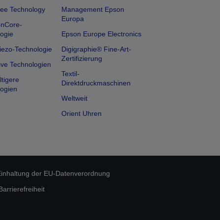
ee Technology
Management Epson
Europa
onCore-
ogie
Epson Europe Electronics
iezo-Technologie
Digigraphie® Fine-Art-
Zertifizierung
ive Technologien
Textil-
tigere
Direktdruckmaschinen
ogien
Weltweit
Orient Uhren
inhaltung der EU-Datenverordnung
rrierefreiheit