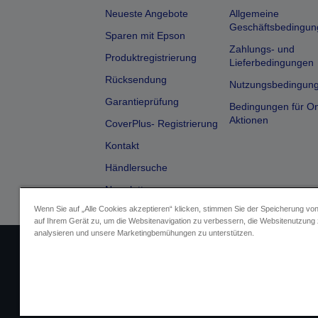
Neueste Angebote
Allgemeine
Geschäftsbedingun
Sparen mit Epson
Zahlungs- und
Produktregistrierung
Lieferbedingungen
Rücksendung
Nutzungsbedingun
Garantieprüfung
Bedingungen für On
Aktionen
CoverPlus- Registrierung
Kontakt
Händlersuche
Newsletter
Wenn Sie auf „Alle Cookies akzeptieren“ klicken, stimmen Sie der Speicherung vo
auf Ihrem Gerät zu, um die Websitenavigation zu verbessern, die Websitenutzung
analysieren und unsere Marketingbemühungen zu unterstützen.
Impressum
Identifizierung der G
Fragen zum D