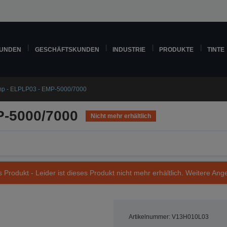
KUNDEN
GESCHÄFTSKUNDEN
INDUSTRIE
PRODUKTE
TINTE
p - ELPLP03 - EMP-5000/7000
P-5000/7000
Nicht mehr erhältlich
s Produkt - Leider ist dieses Produkt nicht mehr erhältlich. Weitere Ang
Artikelnummer: V13H010L03