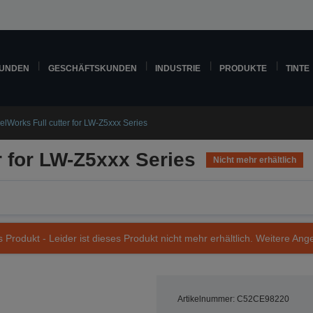
KUNDEN
GESCHÄFTSKUNDEN
INDUSTRIE
PRODUKTE
TINTE
elWorks Full cutter for LW-Z5xxx Series
r for LW-Z5xxx Series
Nicht mehr erhältlich
s Produkt - Leider ist dieses Produkt nicht mehr erhältlich. Weitere Ang
Artikelnummer: C52CE98220