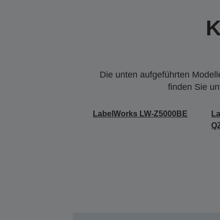
K
Die unten aufgeführten Modelle
finden Sie u
LabelWorks LW-Z5000BE
L
Q