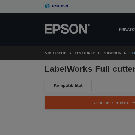
Skip
DEUTSCH
to
main
content
PRIVAT
STARTSEITE
PRODUKTE
ZUBEHÖR
Lab
LabelWorks Full cutte
Kompatibilität
Nicht mehr erhältliche