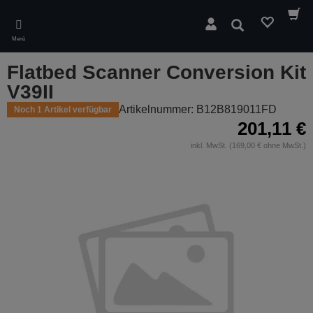
Skip
to
Suchen
main
Menü
content
Flatbed Scanner Conversion Kit
V39II
Artikelnummer: B12B819011FD
Noch 1 Artikel verfügbar
201,11 €
inkl. MwSt. (169,00 € ohne MwSt.)