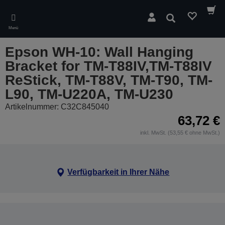
Skip
to
Suchen
main
Menü
content
Epson WH-10: Wall Hanging
Bracket for TM-T88IV,TM-T88IV
ReStick, TM-T88V, TM-T90, TM-
L90, TM-U220A, TM-U230
Artikelnummer: C32C845040
63,72 €
inkl. MwSt. (53,55 € ohne MwSt.)
Verfügbarkeit in Ihrer Nähe