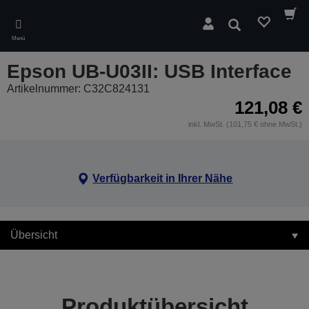
Skip
to
Suchen
main
Menü
content
Epson UB-U03II: USB Interface
Artikelnummer: C32C824131
121,08 €
inkl. MwSt. (101,75 € ohne MwSt.)
Verfügbarkeit in Ihrer Nähe
Übersicht
Produktübersicht