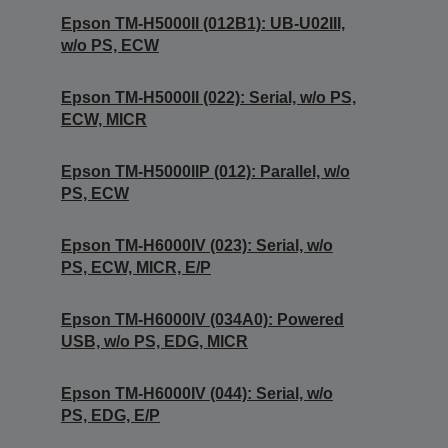
Epson TM-H5000II (012B1): UB-U02III,
w/o PS, ECW
Epson TM-H5000II (022): Serial, w/o PS,
ECW, MICR
Epson TM-H5000IIP (012): Parallel, w/o
PS, ECW
Epson TM-H6000IV (023): Serial, w/o
PS, ECW, MICR, E/P
Epson TM-H6000IV (034A0): Powered
USB, w/o PS, EDG, MICR
Epson TM-H6000IV (044): Serial, w/o
PS, EDG, E/P