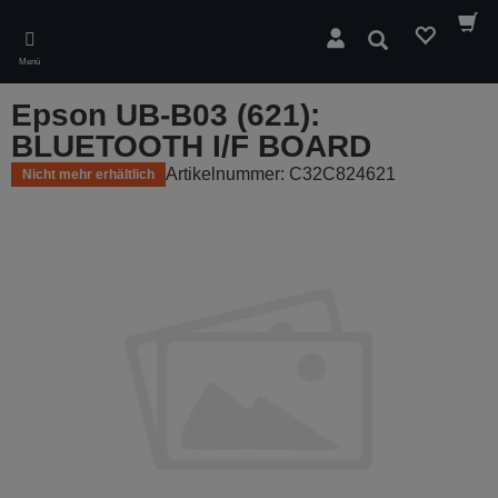
Skip
to
Suchen
main
Menü
content
Epson UB-B03 (621):
BLUETOOTH I/F BOARD
Artikelnummer: C32C824621
Nicht mehr erhältlich