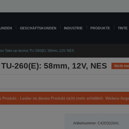
KUNDEN
GESCHÄFTSKUNDEN
INDUSTRIE
PRODUKTE
TINTE
on Take up device TU-260(E): 58mm, 12V, NES
 TU-260(E): 58mm, 12V, NES
Nicht meh
s Produkt - Leider ist dieses Produkt nicht mehr erhältlich. Weitere Ang
Artikelnummer: C42D322041