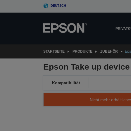
Skip
DEUTSCH
to
main
content
PRIVAT
STARTSEITE
PRODUKTE
ZUBEHÖR
Eps
Epson Take up device
Kompatibilität
Nicht mehr erhältliche