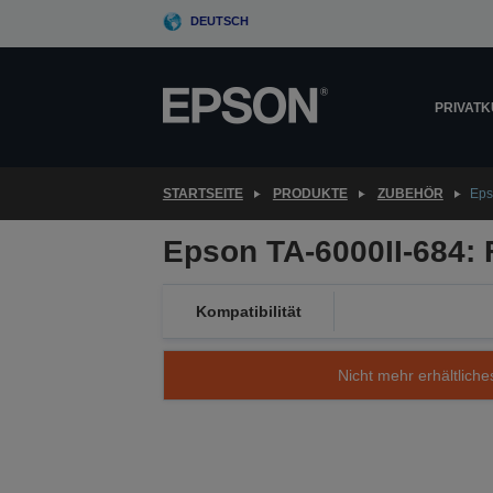
Skip
DEUTSCH
to
main
content
PRIVAT
STARTSEITE
PRODUKTE
ZUBEHÖR
Eps
Epson TA-6000II-684: 
Kompatibilität
Nicht mehr erhältliche