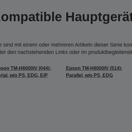
ompatible Hauptgerä
 sind mit einem oder mehreren Artikeln dieser Serie ko
nter den nachstehenden Links oder im produktbegleiten
son TM-H6000IV (044):
Epson TM-H6000IV (514):
rial, w/o PS, EDG, E/P
Parallel, w/o PS, EDG