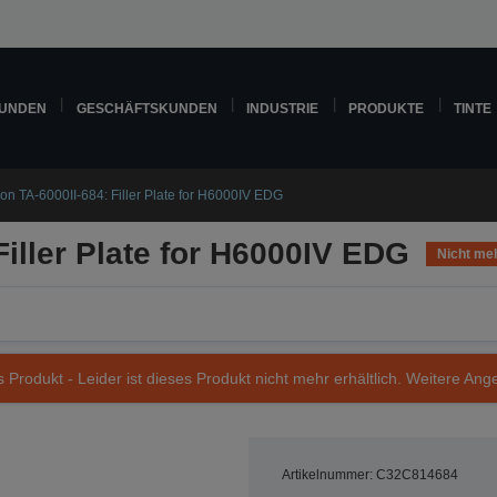
KUNDEN
GESCHÄFTSKUNDEN
INDUSTRIE
PRODUKTE
TINTE
on TA-6000II-684: Filler Plate for H6000IV EDG
Filler Plate for H6000IV EDG
Nicht meh
s Produkt - Leider ist dieses Produkt nicht mehr erhältlich. Weitere Ang
Artikelnummer: C32C814684