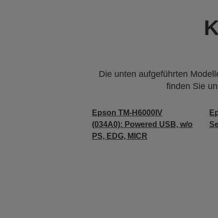
K
Die unten aufgeführten Modelle
finden Sie u
Epson TM-H6000IV
Ep
(034A0): Powered USB, w/o
Se
PS, EDG, MICR