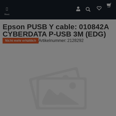
Skip
to
Suchen
main
Menü
content
Epson PUSB Y cable: 010842A
CYBERDATA P-USB 3M (EDG)
Artikelnummer: 2128292
Nicht mehr erhältlich