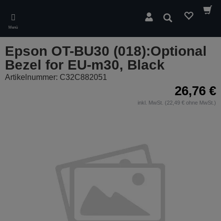
Skip
to
Suchen
main
Menü
content
Epson OT-BU30 (018):Optional
Bezel for EU-m30, Black
Artikelnummer: C32C882051
26,76 €
inkl. MwSt. (22,49 € ohne MwSt.)