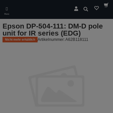
Skip
to
Suchen
main
Menü
content
Epson DP-504-111: DM-D pole
unit for IR series (EDG)
Artikelnummer: A62B118111
Nicht mehr erhältlich