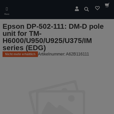
Skip
to
Suchen
main
Menü
content
Epson DP-502-111: DM-D pole
unit for TM-
H6000/U950/U925/U375/IM
series (EDG)
Artikelnummer: A62B116111
Nicht mehr erhältlich