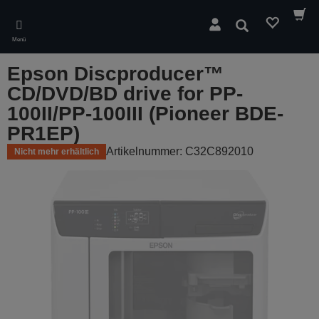
Skip
to
Suchen
main
Menü
content
Epson Discproducer™
CD/DVD/BD drive for PP-
100II/PP-100III (Pioneer BDE-
PR1EP)
Artikelnummer: C32C892010
Nicht mehr erhältlich